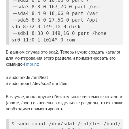
├─sda2 8:2 0 18,6G 0 part /

├─sda3 8:3 0 167,7G 0 part /usr

├─sda4 8:4 0 18,6G 0 part /var

└─sda5 8:5 0 27,5G 0 part /opt

sdb 8:32 0 149,1G 0 disk

└─sdb1 8:33 0 149,1G 0 part /home

sr0 11:0 1 1024M 0 rom
В данном случае это sda2. Теперь нужно создать каталог
для монтирования этого раздела и примонтировать его
командой
mount
:
$ sudo mkdir /mnt/test
$ sudo mount /dev/sda2 /mnt/test
В случае, когда другие обязательные системные каталоги
(/home, /boot) вынесены в отдельные разделы, то их также
необходимо примонтировать:
$ sudo mount /dev/sda1 /mnt/test/boot/
