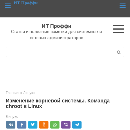
Перейти
ИТ Проффи
к
контенту
ИТ Проффи
Статьи и полезные заметки для системных и
сетевых администраторов
Поиск:
Главная
»
Линукс
Изменение корневой системы. Команда
chroot в Linux
Линукс