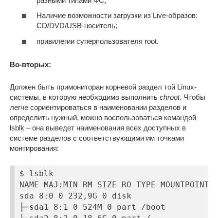
разными типами ФС;
Наличие возможности загрузки из Live-образов:
CD/DVD/USB-носитель;
привилегии суперпользователя root.
Во-вторых:
Должен быть примониторан корневой раздел той Linux-
системы, в которую необходимо выполнить
chroot
. Чтобы
легче сориентироваться в наименовании разделов и
определить нужный, можно воспользоваться командой
lsblk – она выведет наименования всех доступных в
системе разделов с соответствующими им точками
монтирования:
$ lsblk

NAME MAJ:MIN RM SIZE RO TYPE MOUNTPOINT

sda 8:0 0 232,9G 0 disk

├─sda1 8:1 0 524M 0 part /boot
