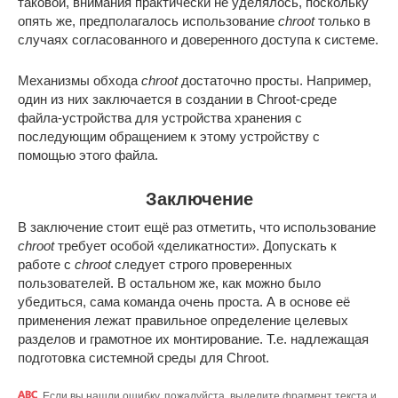
таковой, внимания практически не уделялось, поскольку
опять же, предполагалось использование
chroot
только в
случаях согласованного и доверенного доступа к системе.
Механизмы обхода
chroot
достаточно просты. Например,
один из них заключается в создании в Chroot-среде
файла-устройства для устройства хранения с
последующим обращением к этому устройству с
помощью этого файла.
Заключение
В заключение стоит ещё раз отметить, что использование
chroot
требует особой «деликатности». Допускать к
работе с
chroot
следует строго проверенных
пользователей. В остальном же, как можно было
убедиться, сама команда очень проста. А в основе её
применения лежат правильное определение целевых
разделов и грамотное их монтирование. Т.е. надлежащая
подготовка системной среды для Chroot.
Если вы нашли ошибку, пожалуйста, выделите фрагмент текста и