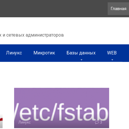
Главная
х и сетевых администраторов
Линукс
Микротик
Базы данных
WEB
Линукс
3