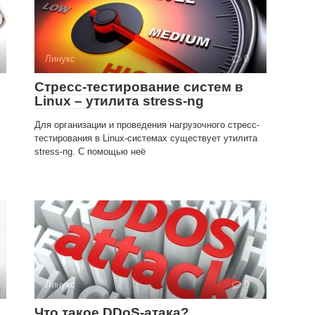
Линукс
0
Стресс-тестирование систем в
Linux – утилита stress-ng
Для организации и проведения нагрузочного стресс-
тестирования в Linux-системах существует утилита
stress-ng. С помощью неё
Линукс
0
Что такое DDoS-атака?