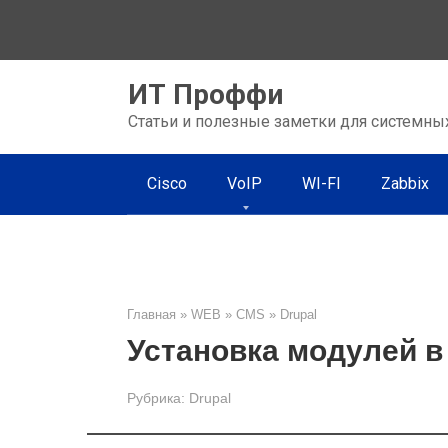
Перейти
к
контенту
ИТ Проффи
Статьи и полезные заметки для системны
Cisco
VoIP
WI-FI
Zabbix
Главная
»
WEB
»
CMS
»
Drupal
Установка модулей в
Рубрика:
Drupal