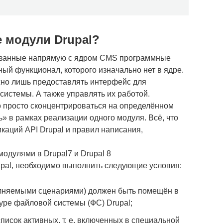
е модули Drupal?
связанные напрямую с ядром CMS программные
й функционал, которого изначально нет в ядре.
жно лишь предоставлять интерфейс для
истемы. А также управлять их работой.
 просто сконцентрироваться на определённом
ь» в рамках реализации одного модуля. Всё, что
каций API Drupal и правил написания,
одулями в Drupal7 и Drupal 8
rupal, необходимо выполнить следующие условия:
олняемыми сценариями) должен быть помещён в
уре файловой системы (ФС) Drupal;
писок активных, т. е. включенных в специальной