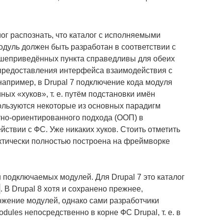
мог распознать, что каталог с исполняемыми
дуль должен быть разработан в соответствии с
шеприведённых пункта справедливы для обеих
 предоставления интерфейса взаимодействия с
например, в Drupal 7 подключение кода модуля
ых «хуков», т. е. путём подстановки имён
пользуются некоторые из основных парадигм
тно-ориентированного подхода (ООП) в
ствии с ФС. Уже никаких хуков. Стоить отметить
рактически полностью построена на фреймворке
 подключаемых модулей. Для Drupal 7 это каталог
. В Drupal 8 хотя и сохранено прежнее,
ожение модулей, однако сами разработчики
ules непосредственно в корне ФС Drupal, т. е. в