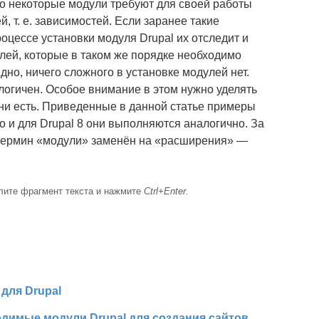
то некоторые модули требуют для своей работы
, т. е. зависимостей. Если заранее такие
роцессе установки модуля Drupal их отследит и
ей, которые в таком же порядке необходимо
идно, ничего сложного в установке модулей нет.
логичен. Особое внимание в этом нужно уделять
ни есть. Приведенные в данной статье примеры
о и для Drupal 8 они выполняются аналогично. За
 термин «модули» заменён на «расширения» —
лите фрагмент текста и нажмите
Ctrl+Enter
.
для Drupal
димые модули Drupal для создания сайтов