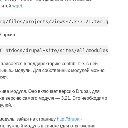
илитой
wget
:
rg/files/projects/views-7.x-3.21.tar.gz
 архив:
C htdocs/drupal-site/sites/all/modules/contr
ливается в поддиректорию contrib, т. е. в ней
льные» модули. Для собственных модулей можно
tom
.
хива модуля. Оно включает версию Drupal, для
акже версию самого модуля — 3.21. Это необходимо
дулей.
модуль, зайдя на страницу
http://drupal-
ить нужный модуль в списке (для отключения