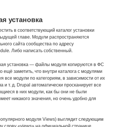
ая установка
естить в соответствующий каталог установки
едыдущей главе. Модули распространяются
льного сайта сообщества по адресу
_module. Либо написать собственный.
чная установка — файлы модуля копируются в ФС
о ещё заметить, что внутри каталога с модулями
я все модули по категориям, в зависимости от их
 и т. д. Drupal автоматически просканирует все
щиеся в них модули, как бы они не были
меет никакого значения, но очень удобно для
популярного модуля Views) выглядит следующим
у слову «views» на официальной странице