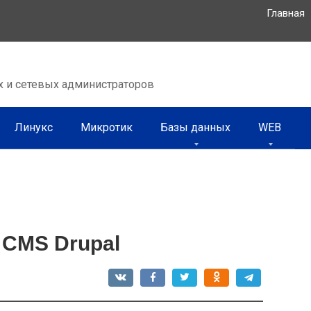
Главная
х и сетевых администраторов
Линукс
Микротик
Базы данных
WEB
 CMS Drupal